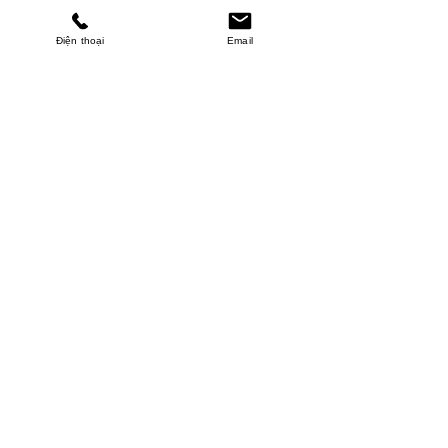
Điện thoại
Email
MINHPHUCKHANH