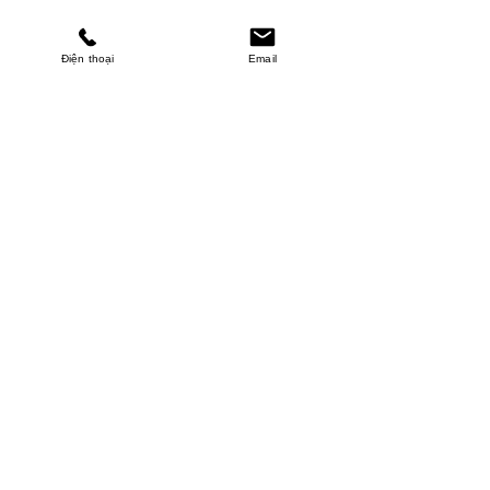
Điện thoại
Email
MINHPHUCKHANH