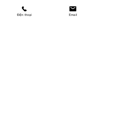
Điện thoại
Email
MINHPHUCKHANH