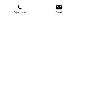
Điện thoại
Email
MINHPHUCKHANH