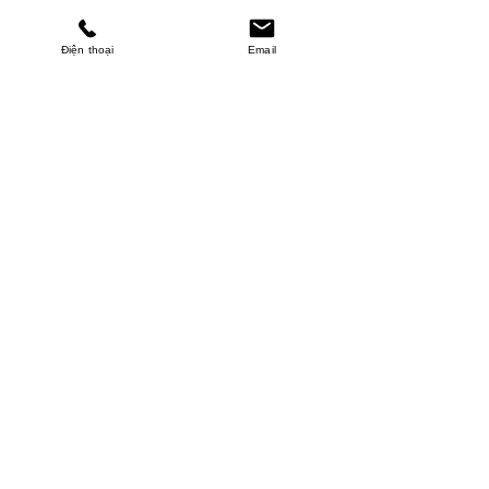
Điện thoại
Email
MINHPHUCKHANH