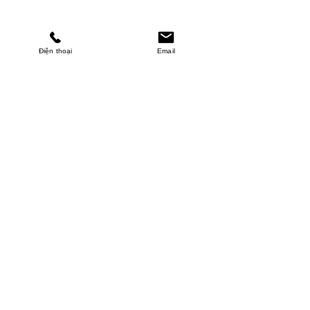
Điện thoại
Email
MINHPHUCKHANH