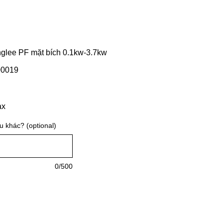
nglee PF mặt bích 0.1kw-3.7kw
0019
ax
 khác? (optional)
0/500