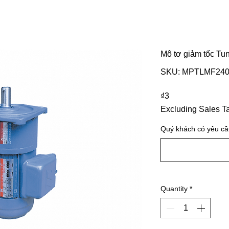
Mô tơ giảm tốc Tu
SKU: MPTLMF240
Price
₫3
Excluding Sales T
Quý khách có yêu cầu
Quantity
*