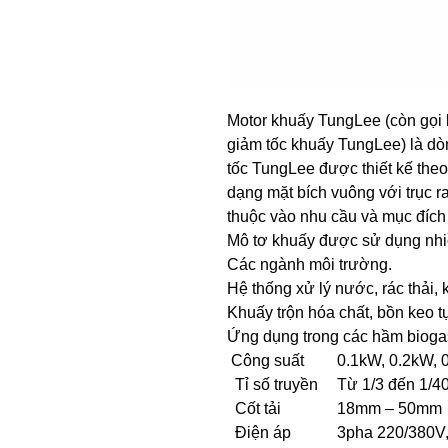
Motor khuấy TungLee (còn gọi 
giảm tốc khuấy TungLee) là d
tốc TungLee được thiết kế the
dạng mặt bích vuông với trục 
thuộc vào nhu cầu và mục đích
Mô tơ khuấy được sử dụng nhi
Các ngành môi trường.
Hệ thống xử lý nước, rác thải,
Khuấy trộn hóa chất, bồn keo t
Ứng dụng trong các hầm biogas
Công suất
0.1kW, 0.2kW, 0
Tỉ số truyền
Từ 1/3 đến 1/4
Cốt tải
18mm – 50mm
Điện áp
3pha 220/380V,