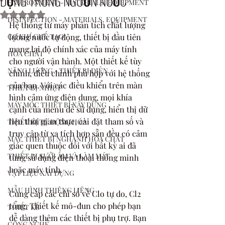
ĐỘNG TRONG NGUỒN NƯỚC
ENVIRONMENT - MATERIALS, EQUIPMENT
Rated NaN out of 5 stars.
DISINFECTION - MATERIALS, EQUIPMENT
Hệ thống từ máy phân tích chất lượng 
CƠ KHÍ CHẾ TẠO
lựơng nước tự động, thiết bị đầu tiên 
mang lại độ chính xác của máy tính 
HÓA CHẤT
cho người vận hành. Một thiết kế tùy 
NĂNG LƯƠNG - THIẾT BỊ ĐIỆN
chỉnh, điều chỉnh phù hợp với hệ thống 
của bạn. Với các điều khiển trên màn 
THIẾT BỊ NHIỆT
hình cảm ứng điện dung, mọi khía 
MÁY MÓC THIẾT BỊ XÂY DỰNG
cạnh của menu dễ sử dụng, hiển thị dữ 
liệu thời gian thực, cài đặt tham số và 
THIẾT BỊ TỰ ĐỘNG HÓA
truy cập từ xa tích hợp sẵn đều có cảm 
MÁY, THIẾT BỊ NGHÀNH HÓA CHẤT
giác quen thuộc đối với bất kỳ ai đã 
THIẾT BỊ SƯỞI ẤM VÀ LÀM MÁT
từng sử dụng điện thoại thông minh 
hoặc máy tính. 
VẬT LIỆU XÂY DỰNG
MẪU HÌNH THIÊNG LIÊNG
Cung cấp các chỉ số về Clo tự do, Cl2 
tổng. Thiết kế mô-đun cho phép bạn 
THIẾT KẾ
dễ dàng thêm các thiết bị phụ trợ. Bạn 
CÔNG NGHỆ