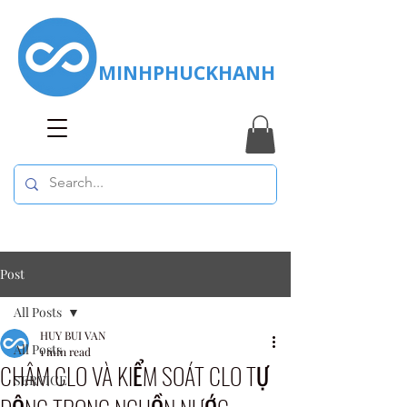
MINHPHUCKHANH
Post
All Posts
HUY BUI VAN
All Posts
1 min read
CHÂM CLO VÀ KIỂM SOÁT CLO TỰ
SERVICE