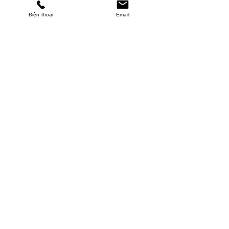
Điện thoại
Email
MINHPHUCKHANH