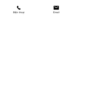
Điện thoại
Email
MINHPHUCKHANH