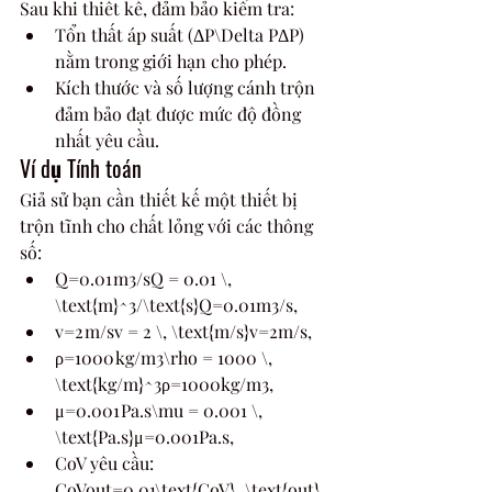
Sau khi thiết kế, đảm bảo kiểm tra:
Tổn thất áp suất (ΔP\Delta PΔP) 
nằm trong giới hạn cho phép.
Kích thước và số lượng cánh trộn 
đảm bảo đạt được mức độ đồng 
nhất yêu cầu.
Ví dụ Tính toán
Giả sử bạn cần thiết kế một thiết bị 
trộn tĩnh cho chất lỏng với các thông 
số:
Q=0.01 m3/sQ = 0.01 \, 
\text{m}^3/\text{s}Q=0.01m3/s,
v=2 m/sv = 2 \, \text{m/s}v=2m/s,
ρ=1000 kg/m3\rho = 1000 \, 
\text{kg/m}^3ρ=1000kg/m3,
μ=0.001 Pa.s\mu = 0.001 \, 
\text{Pa.s}μ=0.001Pa.s,
CoV yêu cầu: 
CoVout=0.01\text{CoV}_\text{out} 