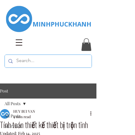
MINHPHUCKHANH
Post
All Posts
HUY BUI VAN
All Posts
4 min read
Tính toán thiết kế thiết bị trộn tĩnh
SERVICE
Updated:
Feb 14, 2025