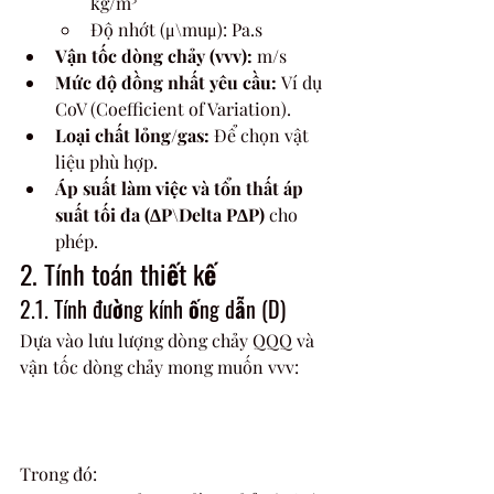
kg/m³
Độ nhớt (μ\muμ): Pa.s
Vận tốc dòng chảy (vvv):
 m/s
Mức độ đồng nhất yêu cầu:
 Ví dụ 
CoV (Coefficient of Variation).
Loại chất lỏng/gas:
 Để chọn vật 
liệu phù hợp.
Áp suất làm việc và tổn thất áp 
suất tối đa (ΔP\Delta PΔP)
 cho 
phép.
2. Tính toán thiết kế
2.1. Tính đường kính ống dẫn (D)
Dựa vào lưu lượng dòng chảy QQQ và 
vận tốc dòng chảy mong muốn vvv:
Trong đó: