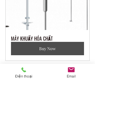
MÁY KHUẤY HÓA CHẤT
Buy Now
Điện thoại
Email
Máy bơm ly tâm
Buy Now