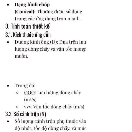
Dạng hình chóp 
(Conical):
 Thường được sử dụng 
trong các ứng dụng trộn mạnh.
3. Tính toán thiết kế
3.1. Kích thước ống dẫn
Đường kính ống (D): Dựa trên lưu 
lượng dòng chảy và vận tốc mong 
muốn. 
Trong đó:
QQQ: Lưu lượng dòng chảy 
(m³/s)
vvv: Vận tốc dòng chảy (m/s)
3.2. Số cánh trộn (N)
Số lượng cánh trộn phụ thuộc vào 
độ nhớt, tốc độ dòng chảy, và mức 