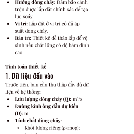
Hướng dòng chảy:
 Đảm bảo cánh 
trộn được lắp đặt chính xác để tạo 
lực xoáy.
Vị trí:
 Lắp đặt ở vị trí có đủ áp 
suất dòng chảy.
Bảo trì:
 Thiết kế dễ tháo lắp để vệ 
sinh nếu chất lỏng có độ bám dính 
cao.
Tính toán thiết  kế
1. Dữ liệu đầu vào
Trước tiên, bạn cần thu thập đầy đủ dữ 
liệu về hệ thống:
Lưu lượng dòng chảy (Q):
 m³/s
Đường kính ống dẫn dự kiến 
(D):
 m
Tính chất dòng chảy:
Khối lượng riêng (ρ\rhoρ): 