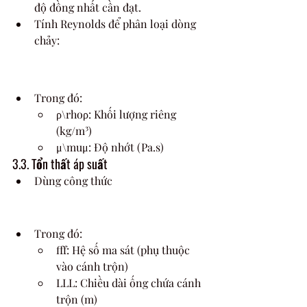
độ đồng nhất cần đạt.
Tính Reynolds để phân loại dòng 
chảy: 
Trong đó:
ρ\rhoρ: Khối lượng riêng 
(kg/m³)
μ\muμ: Độ nhớt (Pa.s)
3.3. Tổn thất áp suất
Dùng công thức 
Trong đó:
fff: Hệ số ma sát (phụ thuộc 
vào cánh trộn)
LLL: Chiều dài ống chứa cánh 
trộn (m)