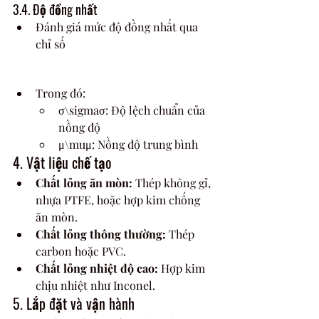
3.4. Độ đồng nhất
Đánh giá mức độ đồng nhất qua 
chỉ số 
Trong đó:
σ\sigmaσ: Độ lệch chuẩn của 
nồng độ
μ\muμ: Nồng độ trung bình
4. Vật liệu chế tạo
Chất lỏng ăn mòn:
 Thép không gỉ, 
nhựa PTFE, hoặc hợp kim chống 
ăn mòn.
Chất lỏng thông thường:
 Thép 
carbon hoặc PVC.
Chất lỏng nhiệt độ cao:
 Hợp kim 
chịu nhiệt như Inconel.
5. Lắp đặt và vận hành