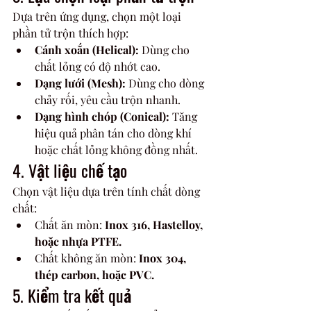
Dựa trên ứng dụng, chọn một loại 
phần tử trộn thích hợp:
Cánh xoắn (Helical):
 Dùng cho 
chất lỏng có độ nhớt cao.
Dạng lưới (Mesh):
 Dùng cho dòng 
chảy rối, yêu cầu trộn nhanh.
Dạng hình chóp (Conical):
 Tăng 
hiệu quả phân tán cho dòng khí 
hoặc chất lỏng không đồng nhất.
4. Vật liệu chế tạo
Chọn vật liệu dựa trên tính chất dòng 
chất:
Chất ăn mòn: 
Inox 316, Hastelloy, 
hoặc nhựa PTFE.
Chất không ăn mòn: 
Inox 304, 
thép carbon, hoặc PVC.
5. Kiểm tra kết quả