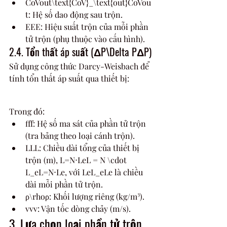
CoVout\text{CoV}_\text{out}CoVou
t​: Hệ số dao động sau trộn.
EEE: Hiệu suất trộn của mỗi phần 
tử trộn (phụ thuộc vào cấu hình).
2.4. Tổn thất áp suất (ΔP\Delta PΔP)
Sử dụng công thức Darcy-Weisbach để 
tính tổn thất áp suất qua thiết bị:
Trong đó:
fff: Hệ số ma sát của phần tử trộn 
(tra bảng theo loại cánh trộn).
LLL: Chiều dài tổng của thiết bị 
trộn (m), L=N⋅LeL = N \cdot 
L_eL=N⋅Le​, với LeL_eLe​ là chiều 
dài mỗi phần tử trộn.
ρ\rhoρ: Khối lượng riêng (kg/m³).
vvv: Vận tốc dòng chảy (m/s).
3. Lựa chọn loại phần tử trộn