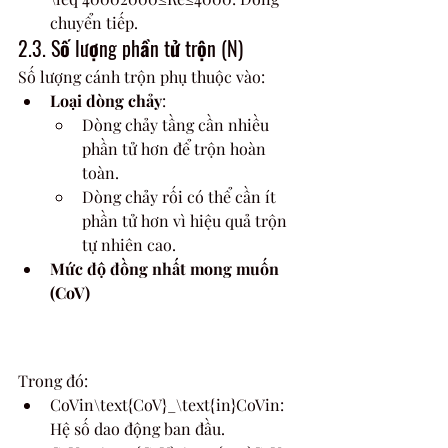
chuyển tiếp.
2.3. Số lượng phần tử trộn (N)
Số lượng cánh trộn phụ thuộc vào:
Loại dòng chảy
:
Dòng chảy tầng cần nhiều 
phần tử hơn để trộn hoàn 
toàn.
Dòng chảy rối có thể cần ít 
phần tử hơn vì hiệu quả trộn 
tự nhiên cao.
Mức độ đồng nhất mong muốn 
(CoV)
Trong đó:
CoVin\text{CoV}_\text{in}CoVin​: 
Hệ số dao động ban đầu.