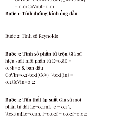
= 0.01CoVout​=0.01.
Bước 1: Tính đường kính ống dẫn
Bước 2: Tính số Reynolds
Bước 3: Tính số phần tử trộn
 Giả sử 
hiệu suất mỗi phần tử E=0.8E = 
0.8E=0.8, ban đầu 
CoVin=0.2\text{CoV}_\text{in} = 
0.2CoVin​=0.2:
Bước 4: Tổn thất áp suất
 Giả sử mỗi 
phần tử dài Le=0.1 mL_e = 0.1 \, 
\text{m}Le​=0.1m, f=0.02f = 0.02f=0.02: