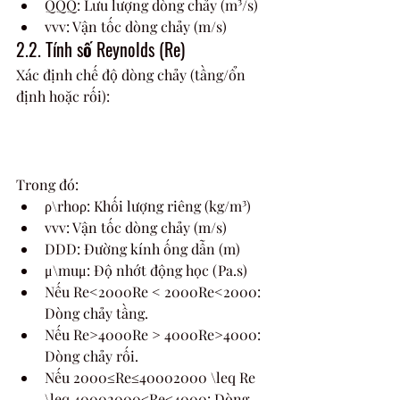
QQQ: Lưu lượng dòng chảy (m³/s)
vvv: Vận tốc dòng chảy (m/s)
2.2. Tính số Reynolds (Re)
Xác định chế độ dòng chảy (tầng/ổn 
định hoặc rối):
Trong đó:
ρ\rhoρ: Khối lượng riêng (kg/m³)
vvv: Vận tốc dòng chảy (m/s)
DDD: Đường kính ống dẫn (m)
μ\muμ: Độ nhớt động học (Pa.s)
Nếu Re<2000Re < 2000Re<2000: 
Dòng chảy tầng.
Nếu Re>4000Re > 4000Re>4000: 
Dòng chảy rối.
Nếu 2000≤Re≤40002000 \leq Re 
\leq 40002000≤Re≤4000: Dòng 