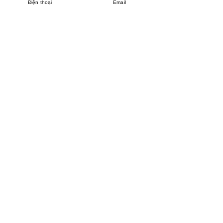
Điện thoại
Email
MINHPHUCKHANH