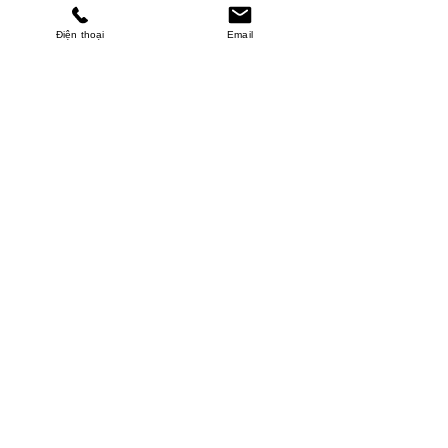
Điện thoại
Email
MINHPHUCKHANH