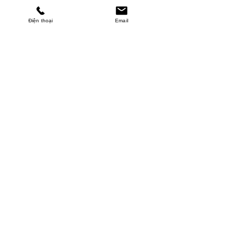
Điện thoại
Email
MINHPHUCKHANH