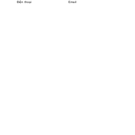
Điện thoại
Email
MINHPHUCKHANH