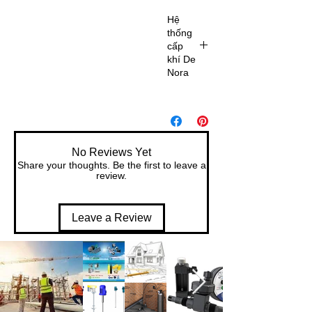
Hệ
thống
cấp
khí De
Nora
De Nora
có nhiều
công
nghệ
No Reviews Yet
khử
Share your thoughts. Be the first to leave a
trùng và
review.
đi tiên
phong
Leave a Review
trong tất
cả các
hệ thống
clo khí
chân
không và