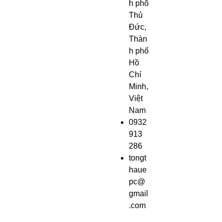
h phố
Thủ
Đức,
Thàn
h phố
Hồ
Chí
Minh,
Việt
Nam
0932
913
286
tongt
haue
pc@
gmail
.com