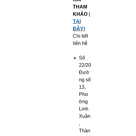
THAM
KHẢO
(
TẠI
ĐÂY)
Chi tiết
liên hệ
Số
22/20
Đườ
ng số
13,
Phư
ờng
Linh
Xuân
,
Thàn