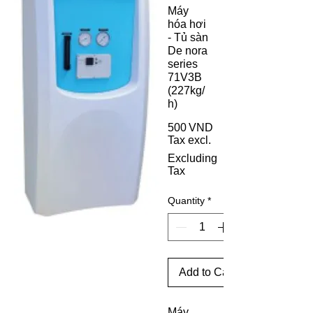
Máy
hóa hơi
- Tủ sàn
De nora
series
71V3B
(227kg/
h)
500 VND
Tax excl.
Price
Excluding
Tax
Quantity
*
Add to Cart
Máy