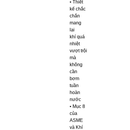
• Thiết
kế chắc
chắn
mang
lại
khí quá
nhiệt
vượt trội
mà
không
cần
bơm
tuần
hoàn
nước
• Mục 8
của
ASME
và Khí