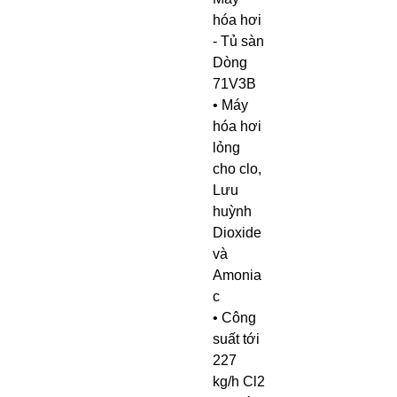
hóa hơi
- Tủ sàn
Dòng
71V3B
• Máy
hóa hơi
lỏng
cho clo,
Lưu
huỳnh
Dioxide
và
Amonia
c
• Công
suất tới
227
kg/h Cl2