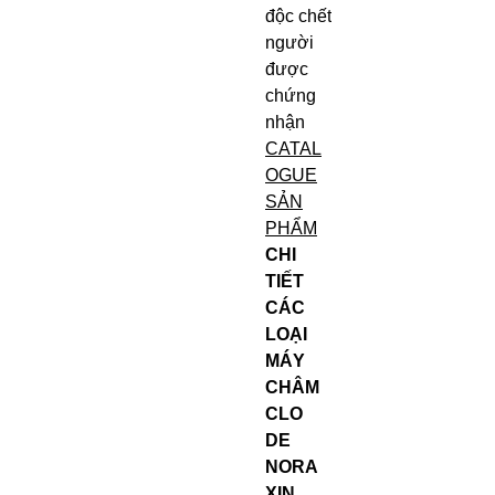
độc chết
người
được
chứng
nhận
CATAL
OGUE
SẢN
PHẨM
CHI
TIẾT
CÁC
LOẠI
MÁY
CHÂM
CLO
DE
NORA
XIN