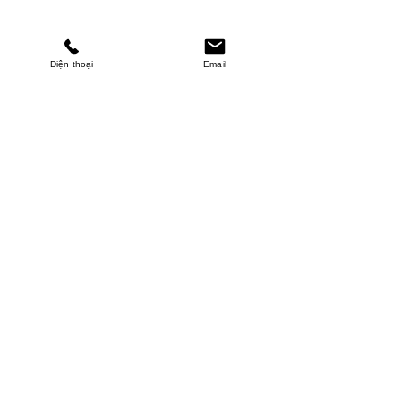
Điện thoại
Email
MINHPHUCKHANH