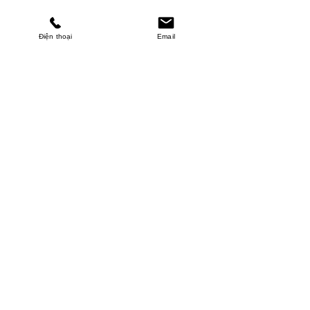
Điện thoại
Email
MINHPHUCKHANH