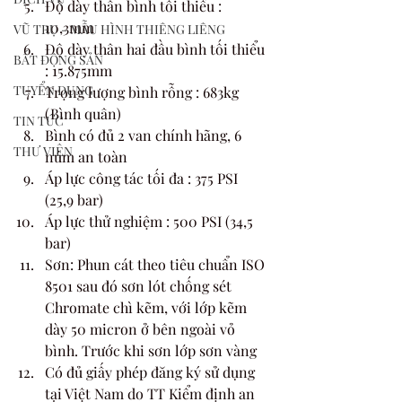
Độ dày thân bình tối thiểu : 
10,3mm
VŨ TRỤ - MẪU HÌNH THIÊNG LIÊNG
Độ dày thân hai đầu bình tối thiểu 
BẤT ĐỘNG SẢN
: 15.875mm
TUYỂN DỤNG
Trọng lượng bình rỗng : 683kg 
(Bình quân)
TIN TỨC
Bình có đủ 2 van chính hãng, 6 
THƯ VIỆN
núm an toàn
Áp lực công tác tối đa : 375 PSI 
(25,9 bar)
Áp lực thử nghiệm : 500 PSI (34,5 
bar)
Sơn: Phun cát theo tiêu chuẩn ISO 
8501 sau đó sơn lót chống sét 
Chromate chì kẽm, với lớp kẽm 
dày 50 micron ở bên ngoài vỏ 
bình. Trước khi sơn lớp sơn vàng
Có đủ giấy phép đăng ký sử dụng 
tại Việt Nam do TT Kiểm định an 