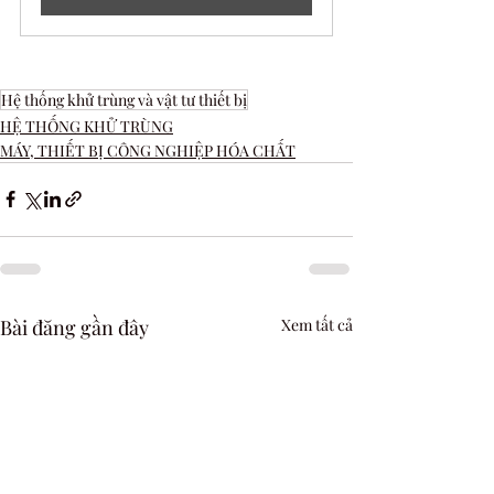
Hệ thống khử trùng và vật tư thiết bị
HỆ THỐNG KHỬ TRÙNG
MÁY, THIẾT BỊ CÔNG NGHIỆP HÓA CHẤT
Bài đăng gần đây
Xem tất cả