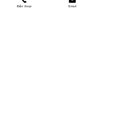
Điện thoại
Email
MINHPHUCKHANH