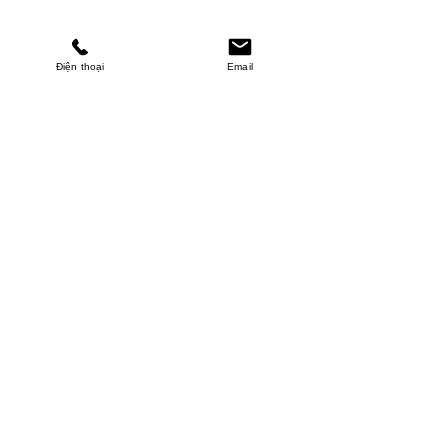
Điện thoại
Email
MINHPHUCKHANH