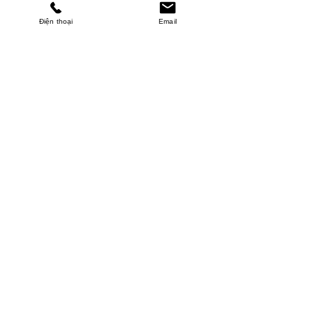
Điện thoại
Email
MINHPHUCKHANH