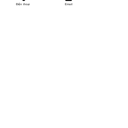
Điện thoại
Email
MINHPHUCKHANH