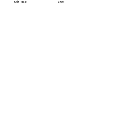
Điện thoại
Email
MINHPHUCKHANH