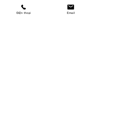
Điện thoại
Email
MINHPHUCKHANH