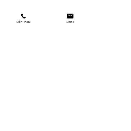
Điện thoại
Email
MINHPHUCKHANH