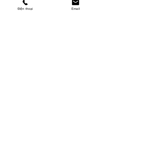
Điện thoại
Email
MINHPHUCKHANH